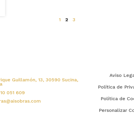
1
2
3
Aviso Leg
rique Guillamón, 13, 30590 Sucina,
a
Política de Pri
10 051 609
Política de Co
ras@aisobras.com
Personalizar C