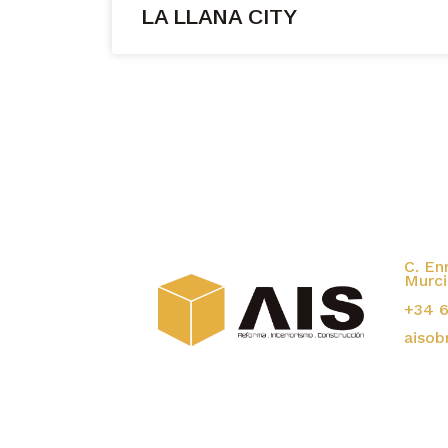
LA LLANA CITY
C. En
Murci
+34 6
aisob