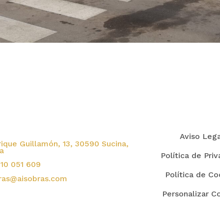
Aviso Leg
rique Guillamón, 13, 30590 Sucina,
a
Política de Pri
10 051 609
Política de Co
ras@aisobras.com
Personalizar C