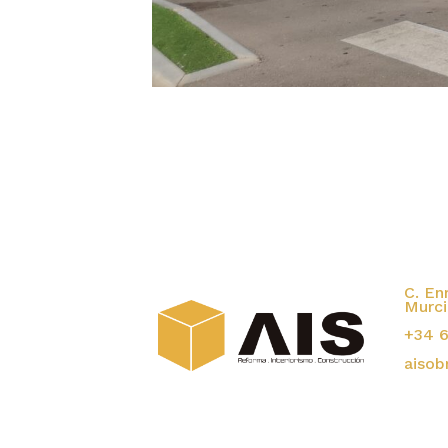
C. En
Murci
+34 6
aisob